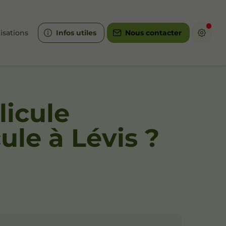
isations
Infos utiles
Nous contacter
licule
ule à Lévis ?