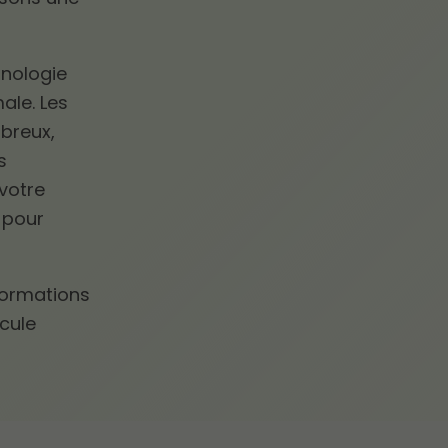
hnologie
ale. Les
breux,
s
votre
e pour
.
formations
icule