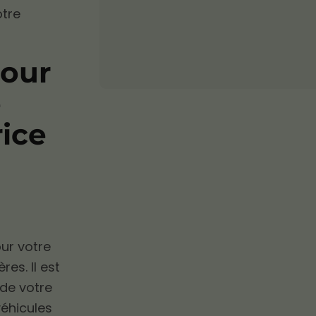
otre
pour
e
rice
ur votre
res. Il est
 de votre
véhicules