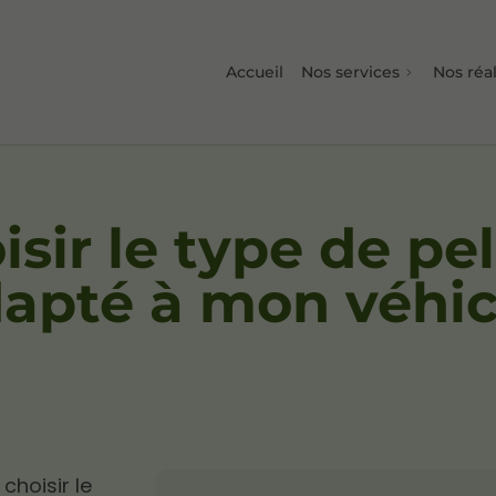
Accueil
Nos services
Nos réal
ir le type de pel
dapté à mon véhic
hoisir le