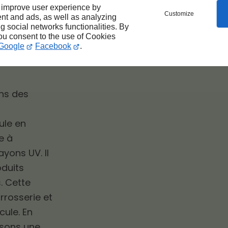
 improve user experience by
Customize
nt and ads, as well as analyzing
ng social networks functionalities. By
icule
you consent to the use of Cookies
Google
Facebook
.
e
ons des
cule en
e à
yons UV. Il
oduits
. Cette
arrosserie et
cule. En
ssons une