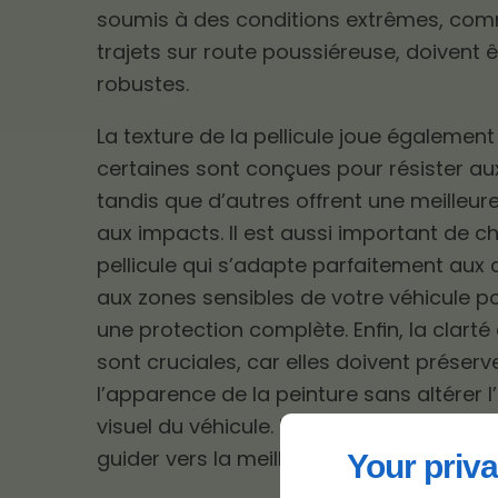
soumis à des conditions extrêmes, co
trajets sur route poussiéreuse, doivent ê
robustes.
La texture de la pellicule joue également 
certaines sont conçues pour résister au
tandis que d’autres offrent une meilleur
aux impacts. Il est aussi important de ch
pellicule qui s’adapte parfaitement aux
aux zones sensibles de votre véhicule p
une protection complète. Enfin, la clarté e
sont cruciales, car elles doivent préserv
l’apparence de la peinture sans altérer 
visuel du véhicule. Un professionnel peu
guider vers la meilleure option à Lévis.
Your priva