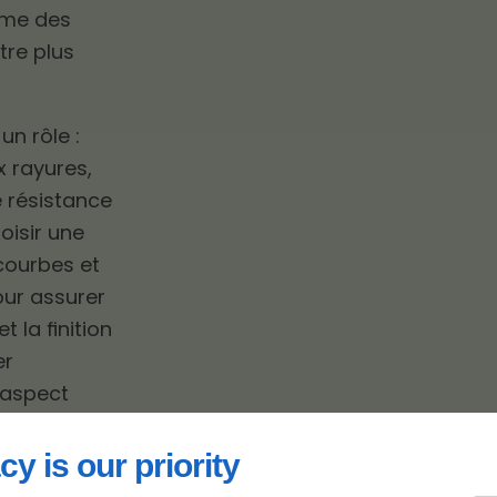
mme des
tre plus
un rôle :
x rayures,
e résistance
oisir une
 courbes et
our assurer
t la finition
er
l’aspect
t vous
cy is our priority